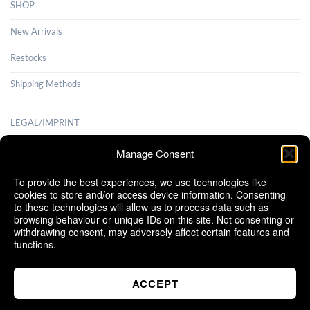
SHOP
New Arrivals
Restocks
Shipping Methods
LEGAL/IMPRINT
Payment Methods
Manage Consent
Terms and Conditions
To provide the best experiences, we use technologies like
cookies to store and/or access device information. Consenting
Shipping Methods
to these technologies will allow us to process data such as
browsing behaviour or unique IDs on this site. Not consenting or
Cancellation Policy
withdrawing consent, may adversely affect certain features and
functions.
Cookie Policy (EU)
ACCEPT