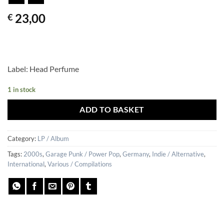
23,00
€
Label: Head Perfume
1 in stock
ADD TO BASKET
Category:
LP / Album
Tags:
2000s
,
Garage Punk / Power Pop
,
Germany
,
Indie / Alternative
,
International
,
Various / Compilations